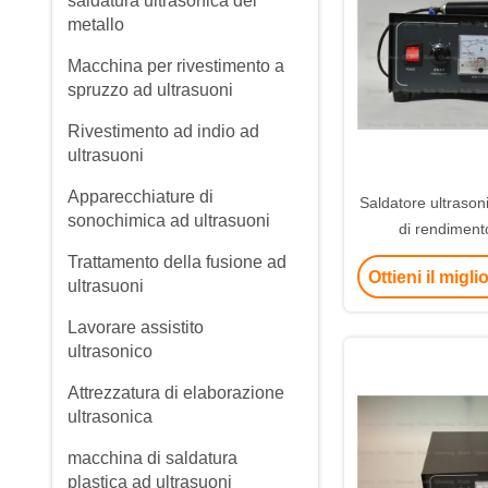
saldatura ultrasonica del
metallo
Macchina per rivestimento a
spruzzo ad ultrasuoni
Rivestimento ad indio ad
ultrasuoni
Apparecchiature di
Saldatore ultrason
sonochimica ad ultrasuoni
di rendiment
Trattamento della fusione ad
Ottieni il migl
ultrasuoni
Lavorare assistito
ultrasonico
Attrezzatura di elaborazione
ultrasonica
macchina di saldatura
plastica ad ultrasuoni