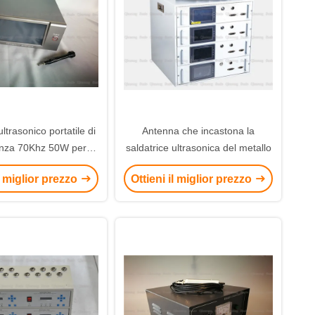
ltrasonico portatile di
Antenna che incastona la
enza 70Khz 50W per la
saldatrice ultrasonica del metallo
 di rame dell'antenna
il miglior prezzo
Ottieni il miglior prezzo