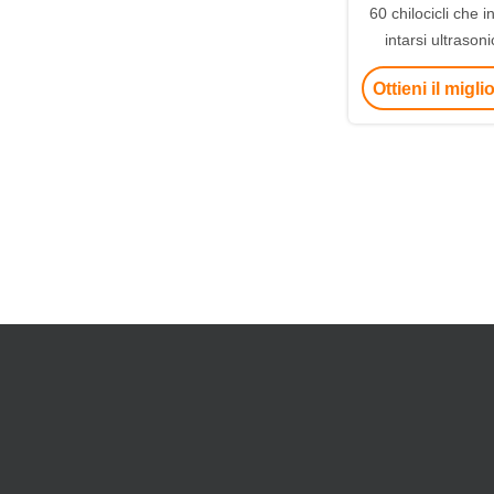
60 chilocicli che 
intarsi ultrasoni
bobina per il 
Ottieni il migl
collegamento di