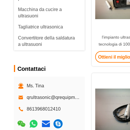
Macchina da cucire a
ultrasuoni
Tagliatrice ultrasonica
l'impianto ultra
Convertitore della saldatura
a ultrasuoni
tecnologia di 10
nastri metallici ha
Trasduttore della saldatura a
Ottieni il migl
strato di p
ultrasuoni
Contattaci
trasduttore piezoelettrico
ultrasonico
Ms. Tina
Oscillatore ultrasonico
qrultrasonic@qrequipment.com
generatore dell'onda
ultrasonica
8613968012410
Saldatrice ultrasonica del
cablaggio del cavo