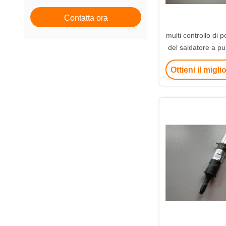
Saldatrice ultrasonica del
Contatta ora
metallo
multi controllo di 
del saldatore a pu
60Khz dal si
Ottieni il migl
azionamento intelli