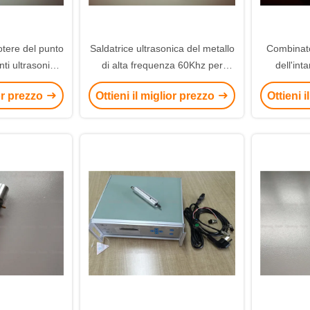
potere del punto
Saldatrice ultrasonica del metallo
Combinato
nti ultrasonico
di alta frequenza 60Khz per
dell'int
stema di
produzione della carta di identità
0.15mm d
ior prezzo
Ottieni il miglior prezzo
Ottieni 
gente di Digital
metallo d