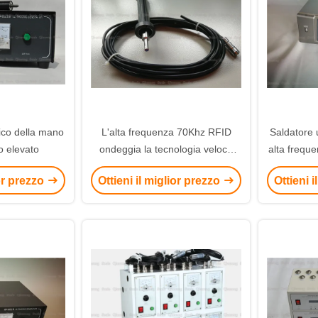
ico della mano
L'alta frequenza 70Khz RFID
Saldatore u
o elevato
ondeggia la tecnologia veloce
alta frequ
ultrasonica del collegamento per
saldatura
ior prezzo
Ottieni il miglior prezzo
Ottieni 
la carta della metropolitana