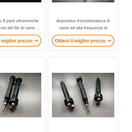
 8 parti ultrasoniche
dispositivo d'incastonatura di
arsio del filo di rame
rame ad alta frequenza di
ella saldatrice del
ultrasuono 0.1mm di 100w 70Khz
il miglior prezzo
Ottieni il miglior prezzo
ella testa per saldare
con il driver di Digital