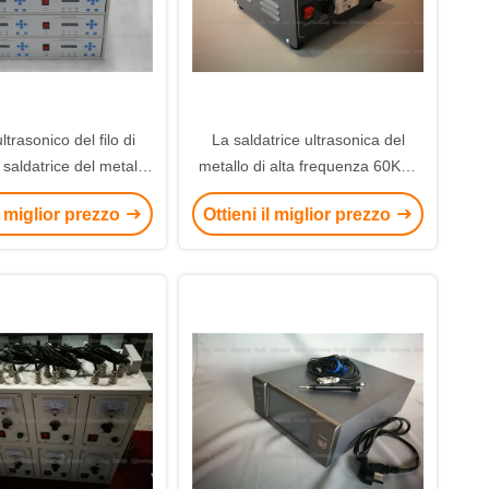
ultrasonico del filo di
La saldatrice ultrasonica del
saldatrice del metallo
metallo di alta frequenza 60Khz
20V al piatto del PVC
in cavo incastona i prodotti della
il miglior prezzo
Ottieni il miglior prezzo
saldatura