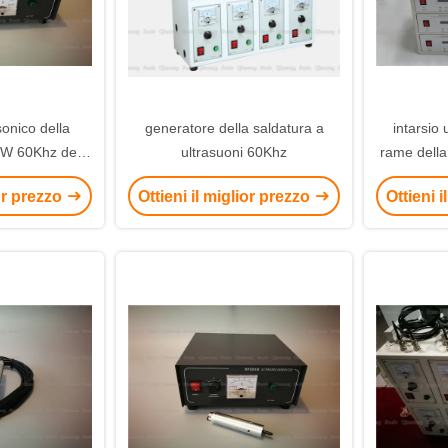
sonico della
generatore della saldatura a
intarsio 
0W 60Khz dei
ultrasuoni 60Khz
rame della 
 saldato ad uno
di 100w 2
ior prezzo
Ottieni il miglior prezzo
Ottieni 
lastica