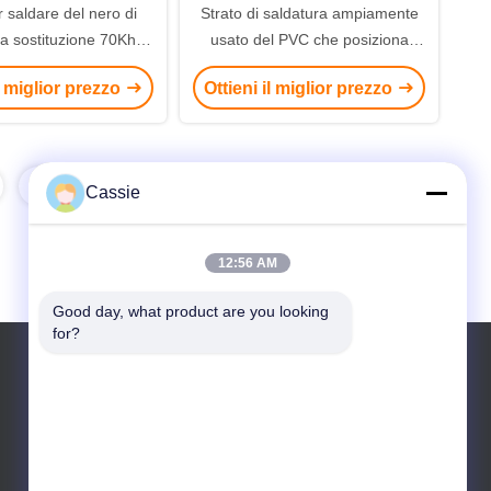
 saldare del nero di
Strato di saldatura ampiamente
la sostituzione 70Khz
usato del PVC che posiziona
china dell'antenna di
antenna impiantata dal saldatore
il miglior prezzo
Ottieni il miglior prezzo
 Card Implatable
ultrasonico 70Khz
Cassie
12:56 AM
Good day, what product are you looking 
for?