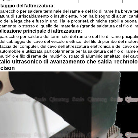
taggio dell'attrezzatura:
parecchio per saldare terminale del rame e del filo di rame ha breve t
atura di surriscaldamento o insufficiente. Non ha bisogno di alcuni camb
to della lega che è fuso in uno. Ha le proprietà chimiche stabili e buona co
camente lo stesso di quello del materiale (grande saldatura del filo di 
licazione principale di attrezzatura:
parecchio per saldare del terminale del rame e del filo di rame pricipalme
, del cablaggio del cavo del veicolo elettrico, del filo di piombo del moto
rfaccia del computer, del cavo dell'attrezzatura elettronica e del cavo d
'automobile è utilizzata particolarmente per la saldatura del filo di rame de
multi-filo e filo di rame del multi-filo, strato di alluminio smaltato, del c
allo ultrasonico di avanzamento che salda Technoloy 
ecison