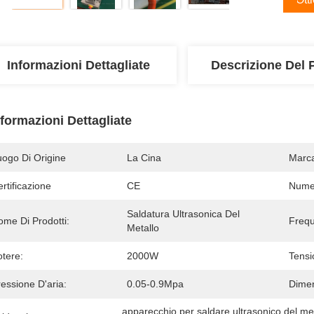
Informazioni Dettagliate
Descrizione Del 
nformazioni Dettagliate
uogo Di Origine
La Cina
Marc
rtificazione
CE
Numer
Saldatura Ultrasonica Del 
ome Di Prodotti:
Freq
Metallo
otere:
2000W
Tensi
essione D'aria:
0.05-0.9Mpa
Dimen
apparecchio per saldare ultrasonico del me