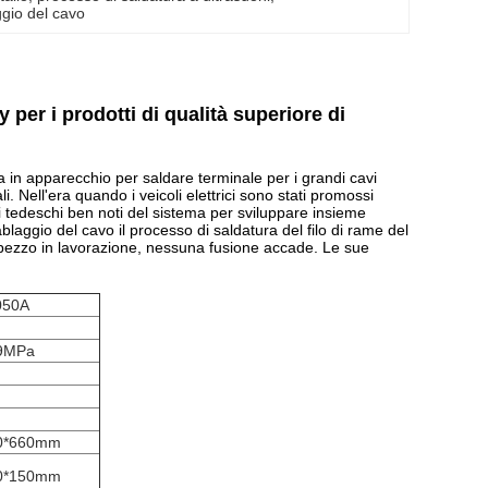
ggio del cavo
per i prodotti di qualità superiore di
a in apparecchio per saldare terminale per i grandi cavi
i. Nell'era quando i veicoli elettrici sono stati promossi
ci tedeschi ben noti del sistema per sviluppare insieme
laggio del cavo il processo di saldatura del filo di rame del
pezzo in lavorazione, nessuna fusione accade. Le sue
050A
.9MPa
0*660mm
0*150mm