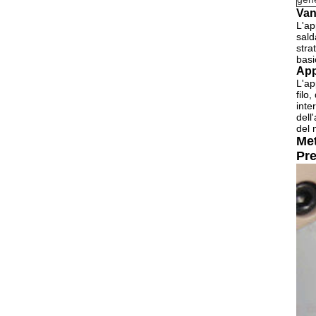
Van
L'ap
sald
stra
basi
App
L'ap
filo
inte
dell
del 
Met
Pr