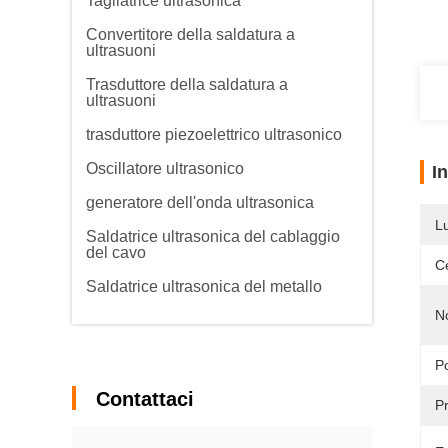
Tagliatrice ultrasonica
Convertitore della saldatura a
ultrasuoni
Trasduttore della saldatura a
ultrasuoni
trasduttore piezoelettrico ultrasonico
Oscillatore ultrasonico
I
generatore dell'onda ultrasonica
L
Saldatrice ultrasonica del cablaggio
del cavo
Ce
Saldatrice ultrasonica del metallo
N
P
Contattaci
Pr