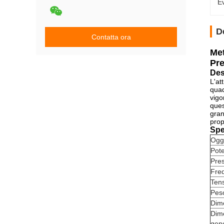
Ev
D
Contatta ora
Met
Pr
Des
L'at
quad
vigo
ques
gran
prop
Spe
Ogg
Pot
Pres
Fre
Ten
Pes
Dim
Dim
gen