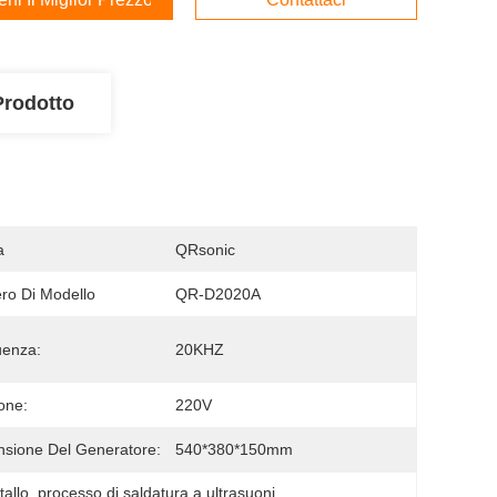
Prodotto
a
QRsonic
o Di Modello
QR-D2020A
uenza:
20KHZ
one:
220V
sione Del Generatore:
540*380*150mm
tallo
, 
processo di saldatura a ultrasuoni
, 