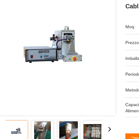
Cabl
Moq:
Prezzo
Imball
Period
Metodo
Capaci
Alimen
Ott