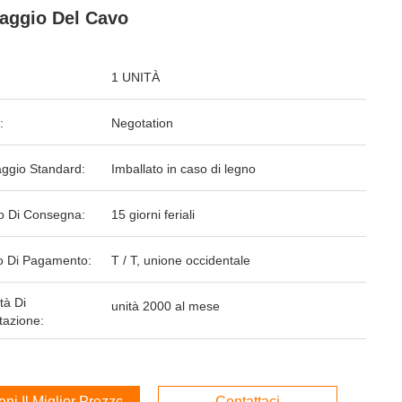
aggio Del Cavo
1 UNITÀ
:
Negotation
aggio Standard:
Imballato in caso di legno
o Di Consegna:
15 giorni feriali
 Di Pagamento:
T / T, unione occidentale
tà Di
unità 2000 al mese
tazione:
ieni Il Miglior Prezzo
Contattaci