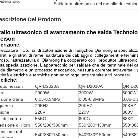
idenziare:
Saldatura ultrasonica del metallo del cabla
escrizione Del Prodotto
allo ultrasonico di avanzamento che salda Technoloy 
ecison
crizione:
trezzatura il Co., srl di automazione di Hangzhou Qianrong si specializz
rati e gli strati di rame, saldatura dei cablaggi di collegamenti e terminal
roso, l'attrezzatura di Qianrong ha cooperato con i produttori ultrasoni
ta specializzazione. L'apparecchio per saldare che del terminale del cab
de diametro è un processo meccanico, nessuna corrente attraversa il 
rietà elettriche e termiche non sono raggiunte tramite altri processi.
cifiche:
etto nessun
QR-D2020A
QR-D2030A
QR-D2
ere
2000W
3000W
5000W
sione d'aria
0.05-0.9MPa
0.05-0.9MPa
0.05-0
quenza
20KHZ
20KHZ
20KHZ
sione
220V
220V
380V
o del corno
55KG
60KG
88KG
ensione di Horn
550*280*380mm
550*280*430mm
550*38
ensione del
540*380*150mm
540*380*150mm
540*38
eratore