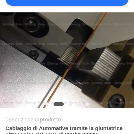
DEL
SITO
POLITICA
SULLA
PRIVACY
Descrizione di prodotto
Cablaggio di Automative tramite la giuntatrice