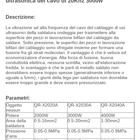
ultrasonica del cavo di 20Khz 3000w
Descrizione:
La vibrazione ad alta frequenza del cavo del cablaggio di usi
ultrasonici della saldatura ondeggia per trasmettere alla
superficie dei pezzi in lavorazione bifilari del cablaggio da
saldare. Sotto pressione, le superfici dei pezzi in lavorazione
bifilari del cablaggio sono sfregate insieme per formare una
fusione fra gli strati molecolari. Il vantaggio è che è veloce ed
economizzatore d'energia. Alta forza di fusione, buona
conduttività elettrica, nessuna scintilla, vicino all'elaborazione
fredda; lo svantaggio è che le parti di metallo saldato non
dovrebbero essere troppo spesse (generalmente inferiore o
uguale a 5mm), i giunti della lega per saldatura non dovrebbe
essere troppo grande e deve essere pressurizzato.
Parametri:
Oggetto
QR-X2020A
QR-X2030A
QR-X2040A
nessun
Potere
2000W
3000W
4000W
Area della
0.5-16mm2
0.5-20mm2
1-30mm2
saldatura
Pressione
0.05-0.9MPa
0.05-0.9MPa
0.05-0.9MPa
d'aria