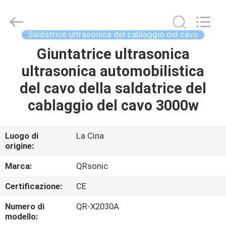
Hangzhou
Qianrong
Automation
Equipment
Co.,Ltd.
Saldatrice ultrasonica del cablaggio del cavo
All
Rights
Giuntatrice ultrasonica
CASA
Reserved.
ultrasonica automobilistica
PRODOTTI
del cavo della saldatrice del
cablaggio del cavo 3000w
CHI
SIAMO
Luogo di
La Cina
origine:
VISITA
Marca:
QRsonic
ALLA
Certificazione:
CE
FABBRICA
Numero di
QR-X2030A
modello: