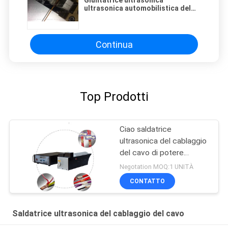
Giuntatrice ultrasonica
ultrasonica automobilistica del
cavo della saldatrice del
cablaggio del cavo 3000w
Continua
Top Prodotti
Ciao saldatrice
ultrasonica del cablaggio
del cavo di potere
4000w
Negotation MOQ:1 UNITÀ
CONTATTO
Saldatrice ultrasonica del cablaggio del cavo