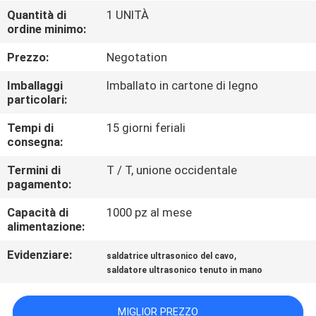
CONTROLLO
Quantità di
1 UNITÀ
ordine minimo:
DELLA
QUALITÀ
Prezzo:
Negotation
Imballaggi
Imballato in cartone di legno
CONTATTACI
particolari:
Tempi di
15 giorni feriali
consegna:
NOTIZIE
Termini di
T / T, unione occidentale
pagamento:
CASI
Capacità di
1000 pz al mese
alimentazione:
RICHIEDI UN
Evidenziare:
,
saldatrice ultrasonico del cavo
PREVENTIVO
saldatore ultrasonico tenuto in mano
MAPPA
MIGLIOR PREZZO