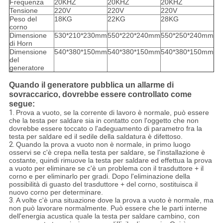
Frequenza
20KHZ
20KHZ
20KHZ
Tensione
220V
220V
220V
Peso del
18KG
22KG
28KG
corno
Dimensione
530*210*230mm
550*220*240mm
550*250*240mm
di Horn
Dimensione
540*380*150mm
540*380*150mm
540*380*150mm
del
generatore
Quando il generatore pubblica un allarme di
sovraccarico, dovrebbe essere controllato come
segue:
1.
Prova a vuoto, se la corrente di lavoro è normale, può essere
che la testa per saldare sia in contatto con l'oggetto che non
dovrebbe essere toccato o l'adeguamento di parametro fra la
testa per saldare ed il sedile della saldatura è difettoso.
2.
Quando la prova a vuoto non è normale, in primo luogo
osservi se c'è crepa nella testa per saldare, se l'installazione è
costante, quindi rimuove la testa per saldare ed effettua la prova
a vuoto per eliminare se c'è un problema con il trasduttore + il
corno e per eliminarlo per gradi. Dopo l'eliminazione della
possibilità di guasto del trasduttore + del corno, sostituisca il
nuovo corno per determinare.
3.
A volte c'è una situazione dove la prova a vuoto è normale, ma
non può lavorare normalmente. Può essere che le parti interne
dell'energia acustica quale la testa per saldare cambino, con