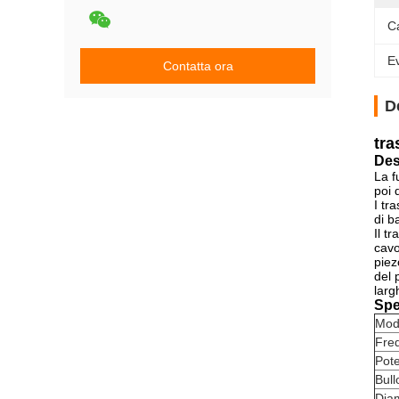
C
Ev
Contatta ora
D
tra
Des
La f
poi 
I tr
di b
Il t
cavo
piez
del 
larg
Spe
Mod
Fre
Pote
Bull
Diam