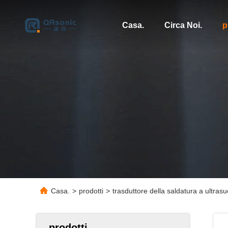
Casa.
Circa Noi.
p
Casa.
>
prodotti
>
trasduttore della saldatura a ultras
prodotti