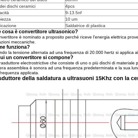
dei dischi ceramici
4pcs
acità
9-13.5nf
iezza
10 um
icazione
Saldatrice di plastica
 cosa è convertitore ultrasonico?
onvertitore è nominato a proposito perché riceve l'energia elettrica prove
azioni meccaniche.
e funziona?
do la tensione alternata ad una frequenza di 20.000 hertz si applica al
cui un convertitore si compone?
rasduttore electrostrictive che consiste di uno o più dischi di materiale p
tera assemblea è sonora ad una frequenza predeterminata e la sua lu
 frequenza applicata.
sduttore della saldatura a ultrasuoni 15Khz con la ce