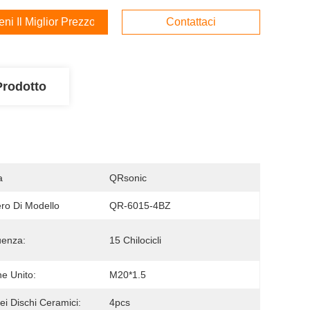
ieni Il Miglior Prezzo
Contattaci
Prodotto
a
QRsonic
o Di Modello
QR-6015-4BZ
uenza:
15 Chilocicli
ne Unito:
M20*1.5
ei Dischi Ceramici:
4pcs