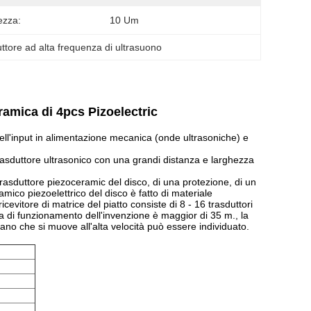
ezza:
10 Um
uttore ad alta frequenza di ultrasuono
ramica di 4pcs Pizoelectric
 dell'input in alimentazione mecanica (onde ultrasoniche) e
 trasduttore ultrasonico con una grandi distanza e larghezza
 trasduttore piezoceramic del disco, di una protezione, di un
ramico piezoelettrico del disco è fatto di materiale
icevitore di matrice del piatto consiste di 8 - 16 trasduttori
za di funzionamento dell'invenzione è maggior di 35 m., la
bano che si muove all'alta velocità può essere individuato.