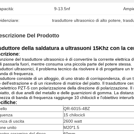
apacità:
9-13.5nf
Ampi
idenziare:
trasduttore ultrasonico di alto potere
, 
trasd
escrizione Del Prodotto
sduttore della saldatura a ultrasuoni 15Khz con la ce
crizione
:
unzione del trasduttore ultrasonico è di convertire la corrente elettrica
di passarla fuori, mentre consuma una piccola parte del potere stessa.
asduttori ultrasonici, il problema tecnico da risolvere è di progettare un
anda di frequenza.
rasduttore consiste di un alloggio, di uno strato di corrispondenza, di un
 dell'estrazione e di un ricevitore di matrice del piatto. Il trasduttore ce
oelettrico PZT-5 con polarizzazione della direzione di polarizzazione. Il r
piatto, di due anelli del metallo e delle guarnizioni di gomma. La distan
hezza di banda di frequenza raggiunge 10 chilocicli e l'obiettivo interur
cifiche:
ello
QR-6015-4BZ
quenza
15 chilocicli
nza di uscita
2600 watt
one unito
M20*1.5
etro ceramico del disco
60mm