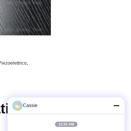
iezoelettrico
,
ti
Cassie
11:25 AM