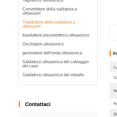
Tagliatrice ultrasonica
Convertitore della saldatura a
ultrasuoni
Trasduttore della saldatura a
ultrasuoni
trasduttore piezoelettrico ultrasonico
Oscillatore ultrasonico
generatore dell'onda ultrasonica
I
Saldatrice ultrasonica del cablaggio
del cavo
L
Saldatrice ultrasonica del metallo
Ce
N
Contattaci
Po
D