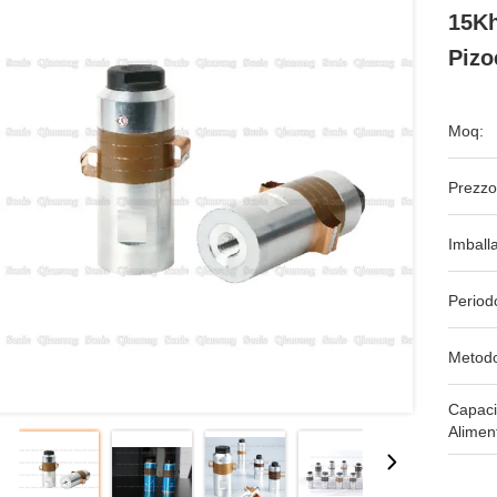
15Kh
Pizo
Moq:
Prezzo
Imball
Period
Metodo
Capaci
Alimen