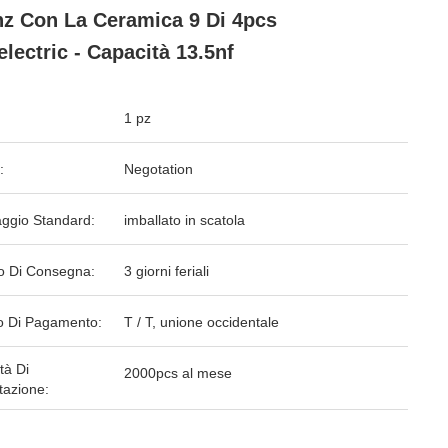
z Con La Ceramica 9 Di 4pcs
electric - Capacità 13.5nf
1 pz
:
Negotation
aggio Standard:
imballato in scatola
o Di Consegna:
3 giorni feriali
 Di Pagamento:
T / T, unione occidentale
tà Di
2000pcs al mese
tazione: