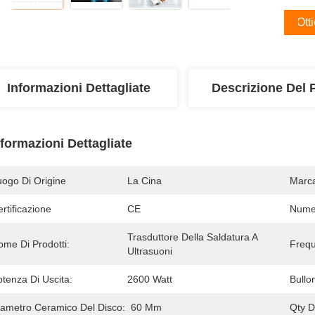
Ott
Informazioni Dettagliate
Descrizione Del 
nformazioni Dettagliate
uogo Di Origine
La Cina
Marc
rtificazione
CE
Numer
Trasduttore Della Saldatura A 
ome Di Prodotti:
Freq
Ultrasuoni
tenza Di Uscita:
2600 Watt
Bullo
iametro Ceramico Del Disco:
60 Mm
Qty D