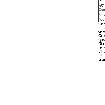
Qty 
Cap
Amp
Appl
Che
Il c
vibr
Com
Quan
Di 
Un t
L'in
alla
tra